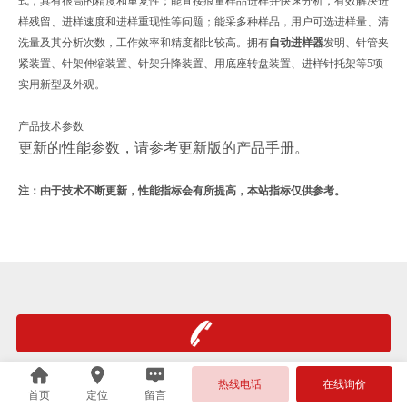
式，具有很高的精度和重复性；能直接痕量样品进样并快速分析，有效解决进
样残留、进样速度和进样重现性等问题；能采多种样品，用户可选进样量、清
洗量及其分析次数，工作效率和精度都比较高。
拥有
自动进样器
发明、
针管夹
紧装置
、
针架伸缩装置、针架升降装置、
用底座转盘装置、进样针托架等
5
项
实用新型及
外观。
产品技术参数
更新的性能参数，请参考更新版的产品手册。
注：由于技术不断更新，性能指标会有所提高，本站指标仅供参考。
热线电话
在线询价
首页
定位
留言