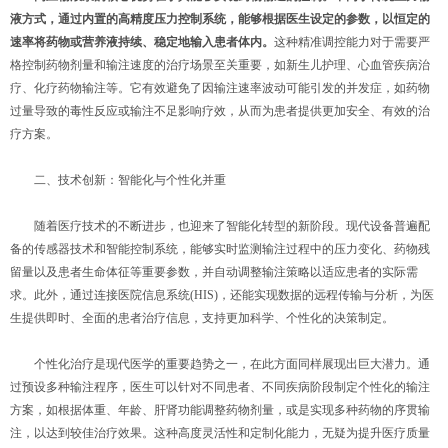
液方式，通过内置的高精度压力控制系统，能够根据医生设定的参数，以恒定的
速率将药物或营养液持续、稳定地输入患者体内。
这种精准调控能力对于需要严
格控制药物剂量和输注速度的治疗场景至关重要，如新生儿护理、心血管疾病治
疗、化疗药物输注等。它有效避免了因输注速率波动可能引发的并发症，如药物
过量导致的毒性反应或输注不足影响疗效，从而为患者提供更加安全、有效的治
疗方案。
二、技术创新：智能化与个性化并重
随着医疗技术的不断进步，也迎来了智能化转型的新阶段。现代设备普遍配
备的传感器技术和智能控制系统，能够实时监测输注过程中的压力变化、药物残
留量以及患者生命体征等重要参数，并自动调整输注策略以适应患者的实际需
求。此外，通过连接医院信息系统(HIS)，还能实现数据的远程传输与分析，为医
生提供即时、全面的患者治疗信息，支持更加科学、个性化的决策制定。
个性化治疗是现代医学的重要趋势之一，在此方面同样展现出巨大潜力。通
过预设多种输注程序，医生可以针对不同患者、不同疾病阶段制定个性化的输注
方案，如根据体重、年龄、肝肾功能调整药物剂量，或是实现多种药物的序贯输
注，以达到较佳治疗效果。这种高度灵活性和定制化能力，无疑为提升医疗质量